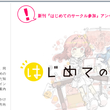
'16/05/04
ティアズマガジン連動企画公開中です！
新刊『はじめてのサークル参加』アン
は、同
めの
だ知
イン
案内
っかけ
方向