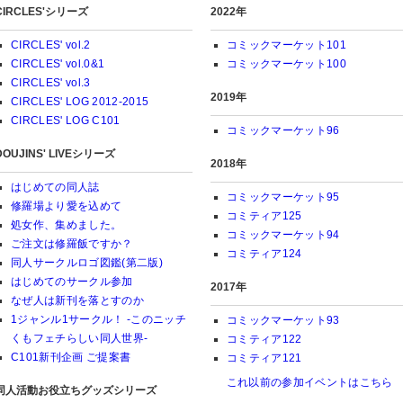
CIRCLES'シリーズ
2022年
CIRCLES' vol.2
コミックマーケット101
CIRCLES' vol.0&1
コミックマーケット100
CIRCLES' vol.3
2019年
CIRCLES' LOG 2012-2015
CIRCLES' LOG C101
コミックマーケット96
DOUJINS' LIVEシリーズ
2018年
はじめての同人誌
コミックマーケット95
修羅場より愛を込めて
コミティア125
処女作、集めました。
コミックマーケット94
ご注文は修羅飯ですか？
コミティア124
同人サークルロゴ図鑑(第二版)
はじめてのサークル参加
2017年
なぜ人は新刊を落とすのか
1ジャンル1サークル！ -このニッチ
コミックマーケット93
くもフェチらしい同人世界-
コミティア122
C101新刊企画 ご提案書
コミティア121
これ以前の参加イベントはこちら
同人活動お役立ちグッズシリーズ