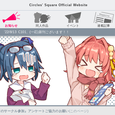
Circles' Square Official Website
お知らせ
同人作品
イベント
連載記事
'22/8/13
C101、(一応)新刊ございます！！
'22/8/13
C100、新刊ございます！！
'19/1/4
冬コミの本、とらのあなで委託頒布開始！
'18/8/17
夏コミ新刊、とらのあなで委託頒布開始！
'18/1/2
冬コミ新刊、とらのあなで委託頒布開始！
'17/12/31
冬コミ3日目 ナ-15bでサークル参加します(新刊あり)！
'17/8/13
夏コミ3日目 T-31aでサークル参加します！
'16/12/31
冬コミ3日目 W-46aでサークル参加します！
'16/10/06
コミティア118 T08aでサークル参加します！
'16/08/21
コミティア117 ぬ09aでサークル参加します！
'16/08/14
夏コミ(C90) マ-24bで新作を頒布します！
てのサークル参加』アンケートご協力のお願い
(このページ)