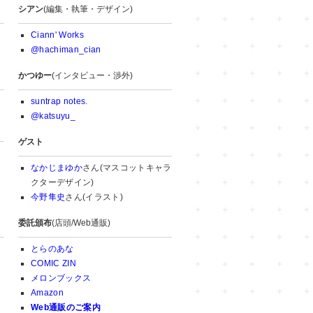
シアン
(編集・執筆・デザイン)
Ciann' Works
@hachiman_cian
かつゆー
(インタビュー・渉外)
suntrap notes.
@katsuyu_
ゲスト
なかじまゆか
さん(マスコットキャラ
クターデザイン)
今野隼史
さん(イラスト)
委託頒布
(店頭/Web通販)
とらのあな
COMIC ZIN
メロンブックス
Amazon
Web通販のご案内