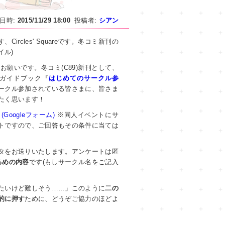
日時
2015/11/29 18:00
投稿者
シアン
rcles' Squareです。冬コミ新刊の
イル)
願いです。冬コミ(C89)新刊として、
ガイドブック『
はじめてのサークル参
ークル参加されている皆さまに、皆さま
たく思います！
』
(Googleフォーム)
※同人イベントにサ
トですので、ご回答もその条件に当ては
タをお送りいたします。アンケートは匿
るめの内容
です(もしサークル名をご記入
たいけど難しそう……」このように
二の
的に押す
ために、どうぞご協力のほどよ