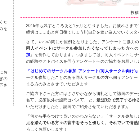
投稿
くだ
2015年も残すところあと1ヶ月となりました。お疲れさまです、Ci
のを
締切は……あと何日後でしょう!!(自分を追い込んでいくスタ
さて、いつの間にか恒例となりました、アンケートご協力のお
同人イベントにサークル参加したくなってしまった
方への
加
』を制作しております。つきましては、同人イベントにサ
の経験やアドバイスを伺うアンケートへのご協力をお願いし
『はじめてのサークル参加 アンケート(同人サークル向け)
にお
ークル参加したことのある同人サークルの方へ伺うアンケー
ぎの
まる方のみとさせていただきます
下さ
ご協力下さった方にはささやかながら御礼として誌面のデー
名可、必須以外の設問はパス可、と、
最短3分で完了するゆ
いただけましたら、誌面でご紹介させていただきます)。
「何から手をつけて良いのかわからない」「サークル参加し
足を踏んでいる方々の背中をそっと優しく、それでいて情熱
ろしくお願いします！